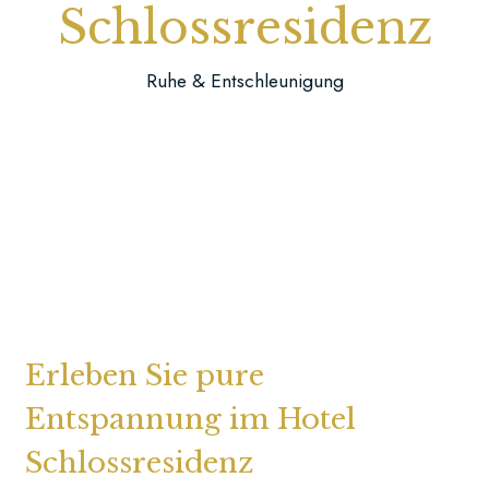
Schlossresidenz
Burgstraße
20
Ruhe & Entschleunigung
30826
Schloss
Ricklingen
Jetzt
buchen
Hier
finden
Erleben Sie pure
Sie
Entspannung im Hotel
uns
Schlossresidenz