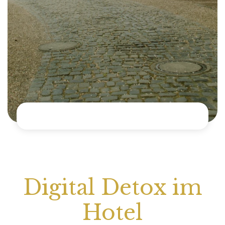
Kontakt
Über
uns
FAQ
Bleiben
wir
in
Kontakt!
+49
Digital Detox im
173
9138081
Hotel
info@schlossresidenz.de