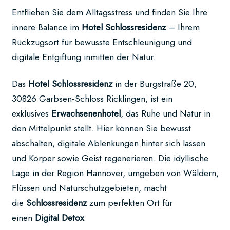
Lassen
Entfliehen Sie dem Alltagsstress und finden Sie Ihre
Sie
innere Balance im
Hotel Schlossresidenz
– Ihrem
sich
Rückzugsort für bewusste Entschleunigung und
von
digitale Entgiftung inmitten der Natur.
unserer
wunderschönen
Das
Hotel Schlossresidenz
in der Burgstraße 20,
Landschaft
30826 Garbsen-Schloss Ricklingen, ist ein
verzaubern.
exklusives
Erwachsenenhotel
, das Ruhe und Natur in
Unseren
den Mittelpunkt stellt. Hier können Sie bewusst
Standort
abschalten, digitale Ablenkungen hinter sich lassen
und
und Körper sowie Geist regenerieren. Die idyllische
einige
Lage in der Region Hannover, umgeben von Wäldern,
Eindrücke
Flüssen und Naturschutzgebieten, macht
finden
die
Schlossresidenz
zum perfekten Ort für
Sie
einen
Digital Detox
.
hier.