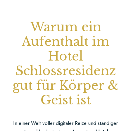
Hier
finden
Warum ein
Sie
uns
Aufenthalt im
Hotel
Schlossresidenz
gut für Körper &
Geist ist
In einer Welt voller digitaler Reize und ständiger