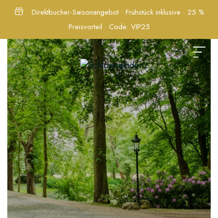
Links
Zum
Direktbucher-Saisonangebot · Frühstück inklusive · 25 %
überspringen
Inhalt
Preisvorteil · Code: VIP25
springen
Startseite
Apartments
Suites
Galerie
Events
Freizeitziele
im
Umkreis